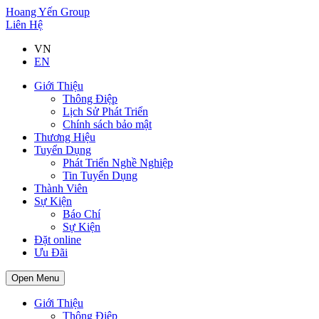
Hoang Yến Group
Liên Hệ
VN
EN
Giới Thiệu
Thông Điệp
Lịch Sử Phát Triển
Chính sách bảo mật
Thương Hiệu
Tuyển Dụng
Phát Triển Nghề Nghiệp
Tin Tuyển Dụng
Thành Viên
Sự Kiện
Báo Chí
Sự Kiện
Đặt online
Ưu Đãi
Open Menu
Giới Thiệu
Thông Điệp