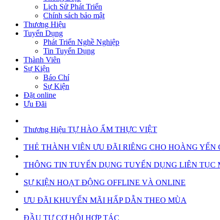
Lịch Sử Phát Triển
Chính sách bảo mật
Thương Hiệu
Tuyển Dụng
Phát Triển Nghề Nghiệp
Tin Tuyển Dụng
Thành Viên
Sự Kiện
Báo Chí
Sự Kiện
Đặt online
Ưu Đãi
Thương Hiệu
TỰ HÀO ẨM THỰC VIỆT
THẺ THÀNH VIÊN
ƯU ĐÃI RIÊNG CHO HOÀNG YẾN
THÔNG TIN TUYỂN DỤNG
TUYỂN DỤNG LIÊN TỤC M
SỰ KIỆN
HOẠT ĐỘNG OFFLINE VÀ ONLINE
ƯU ĐÃI
KHUYẾN MÃI HẤP DẪN THEO MÙA
ĐẦU TƯ
CƠ HỘI HỢP TÁC