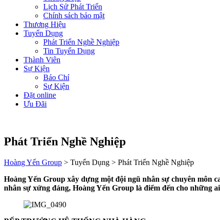
Lịch Sử Phát Triển
Chính sách bảo mật
Thương Hiệu
Tuyển Dụng
Phát Triển Nghề Nghiệp
Tin Tuyển Dụng
Thành Viên
Sự Kiện
Báo Chí
Sự Kiện
Đặt online
Ưu Đãi
Phát Triển Nghề Nghiệp
Hoàng Yến Group
>
Tuyển Dụng
>
Phát Triển Nghề Nghiệp
Hoàng Yến Group xây dựng một đội ngũ nhân sự chuyên môn cao v
nhân sự xứng đáng, Hoàng Yến Group là điểm đến cho những ai 