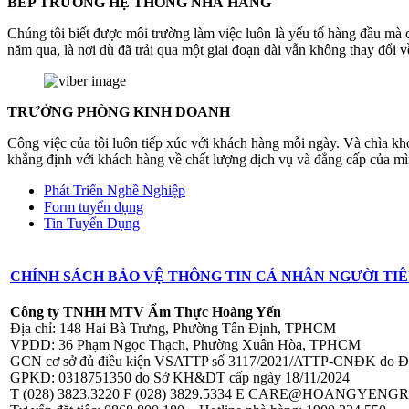
BẾP TRƯỞNG HỆ THỐNG NHÀ HÀNG
Chúng tôi biết được môi trường làm việc luôn là yếu tố hàng đầu mà 
năm qua, là nơi dù đã trải qua một giai đoạn dài vẫn không thay đổi v
TRƯỞNG PHÒNG KINH DOANH
Công việc của tôi luôn tiếp xúc với khách hàng mỗi ngày. Và chìa kh
khẳng định với khách hàng về chất lượng dịch vụ và đẳng cấp của mình
Phát Triển Nghề Nghiệp
Form tuyển dụng
Tin Tuyển Dụng
CHÍNH SÁCH BẢO VỆ THÔNG TIN CÁ NHÂN NGƯỜI TI
Công ty TNHH MTV Ẩm Thực
Hoàng Yến
Địa chỉ: 148 Hai Bà Trưng, Phường Tân Định, TPHCM
VPDD: 36 Phạm Ngọc Thạch, Phường Xuân Hòa, TPHCM
GCN cơ sở đủ điều kiện VSATTP số 3117/2021/ATTP-CNĐK do Đ
GPKD: 0318751350 do Sở KH&DT cấp ngày 18/11/2024
T (028) 3823.3220 F (028) 3829.5334 E
CARE@HOANGYENGR