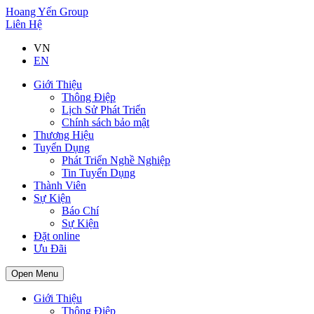
Hoang Yến Group
Liên Hệ
VN
EN
Giới Thiệu
Thông Điệp
Lịch Sử Phát Triển
Chính sách bảo mật
Thương Hiệu
Tuyển Dụng
Phát Triển Nghề Nghiệp
Tin Tuyển Dụng
Thành Viên
Sự Kiện
Báo Chí
Sự Kiện
Đặt online
Ưu Đãi
Open Menu
Giới Thiệu
Thông Điệp