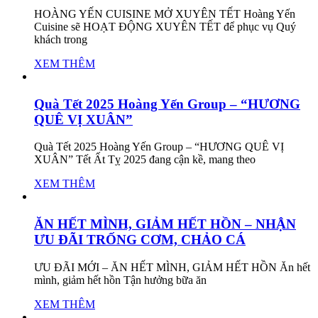
HOÀNG YẾN CUISINE MỞ XUYÊN TẾT Hoàng Yến
Cuisine sẽ HOẠT ĐỘNG XUYÊN TẾT để phục vụ Quý
khách trong
XEM THÊM
Quà Tết 2025 Hoàng Yến Group – “HƯƠNG
QUÊ VỊ XUÂN”
Quà Tết 2025 Hoàng Yến Group – “HƯƠNG QUÊ VỊ
XUÂN” Tết Ất Tỵ 2025 đang cận kề, mang theo
XEM THÊM
ĂN HẾT MÌNH, GIẢM HẾT HỒN – NHẬN
ƯU ĐÃI TRỐNG CƠM, CHẢO CÁ
ƯU ĐÃI MỚI – ĂN HẾT MÌNH, GIẢM HẾT HỒN Ăn hết
mình, giảm hết hồn Tận hưởng bữa ăn
XEM THÊM