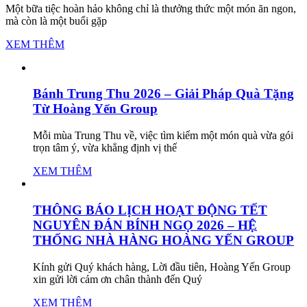
Một bữa tiệc hoàn hảo không chỉ là thưởng thức một món ăn ngon,
mà còn là một buổi gặp
XEM THÊM
Bánh Trung Thu 2026 – Giải Pháp Quà Tặng
Từ Hoàng Yến Group
Mỗi mùa Trung Thu về, việc tìm kiếm một món quà vừa gói
trọn tâm ý, vừa khẳng định vị thế
XEM THÊM
THÔNG BÁO LỊCH HOẠT ĐỘNG TẾT
NGUYÊN ĐÁN BÍNH NGỌ 2026 – HỆ
THỐNG NHÀ HÀNG HOÀNG YẾN GROUP
Kính gửi Quý khách hàng, Lời đầu tiên, Hoàng Yến Group
xin gửi lời cảm ơn chân thành đến Quý
XEM THÊM