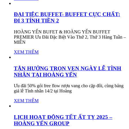
ĐẠI TIỆC BUFFET- BUFFET CỰC CHẤT:
ĐI 3 TÍNH TIỀN 2
HOÀNG YẾN BUFET & HOÀNG YẾN BUFFET
PREMIER Ưu Đãi Đặc Biệt Vào Thứ 2, Thứ 3 Hàng Tuần –
MIỄN
XEM THÊM
TẬN HƯỞNG TRỌN VẸN NGÀY LỄ TÌNH
NHÂN TẠI HOÀNG YẾN
Ưu đãi 50% gói free flow rượu vang cho cặp đôi, cùng bảng
giá lễ Tình nhân 14/2 tại Hoàng
XEM THÊM
LỊCH HOẠT ĐỘNG TẾT ẤT TỴ 2025 –
HOÀNG YẾN GROUP