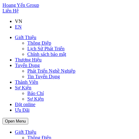
Hoang Yến Group
Liên Hệ
VN
EN
Giới Thiệu
Thông Điệp
Lịch Sử Phát Triển
Chính sách bảo mật
Thương Hiệu
Tuyển Dụng
Phát Triển Nghề Nghiệp
Tin Tuyển Dụng
Thành Viên
Sự Kiện
Báo Chí
Sự Kiện
Đặt online
Ưu Đãi
Open Menu
Giới Thiệu
Thông Điệp