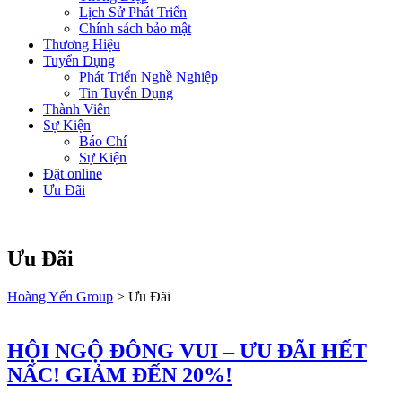
Lịch Sử Phát Triển
Chính sách bảo mật
Thương Hiệu
Tuyển Dụng
Phát Triển Nghề Nghiệp
Tin Tuyển Dụng
Thành Viên
Sự Kiện
Báo Chí
Sự Kiện
Đặt online
Ưu Đãi
Ưu Đãi
Hoàng Yến Group
>
Ưu Đãi
HỘI NGỘ ĐÔNG VUI – ƯU ĐÃI HẾT
NẤC! GIẢM ĐẾN 20%!