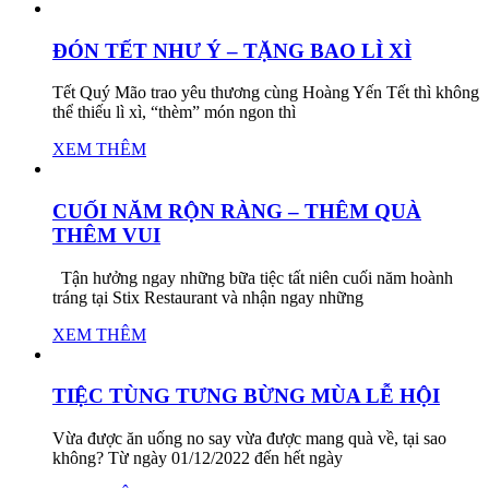
ĐÓN TẾT NHƯ Ý – TẶNG BAO LÌ XÌ
Tết Quý Mão trao yêu thương cùng Hoàng Yến Tết thì không
thể thiếu lì xì, “thèm” món ngon thì
XEM THÊM
CUỐI NĂM RỘN RÀNG – THÊM QUÀ
THÊM VUI
Tận hưởng ngay những bữa tiệc tất niên cuối năm hoành
tráng tại Stix Restaurant và nhận ngay những
XEM THÊM
TIỆC TÙNG TƯNG BỪNG MÙA LỄ HỘI
Vừa được ăn uống no say vừa được mang quà về, tại sao
không? Từ ngày 01/12/2022 đến hết ngày