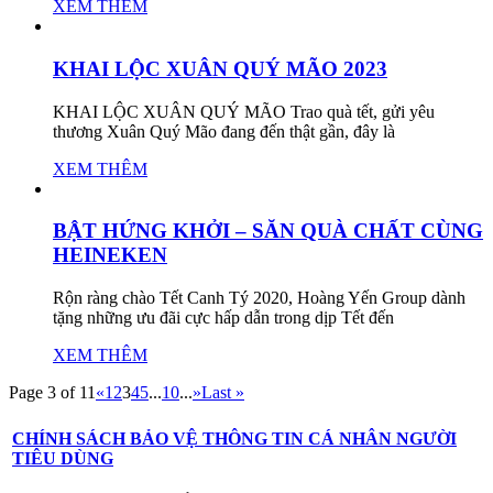
XEM THÊM
KHAI LỘC XUÂN QUÝ MÃO 2023
KHAI LỘC XUÂN QUÝ MÃO Trao quà tết, gửi yêu
thương Xuân Quý Mão đang đến thật gần, đây là
XEM THÊM
BẬT HỨNG KHỞI – SĂN QUÀ CHẤT CÙNG
HEINEKEN
Rộn ràng chào Tết Canh Tý 2020, Hoàng Yến Group dành
tặng những ưu đãi cực hấp dẫn trong dịp Tết đến
XEM THÊM
Page 3 of 11
«
1
2
3
4
5
...
10
...
»
Last »
CHÍNH SÁCH BẢO VỆ THÔNG TIN CÁ NHÂN NGƯỜI
TIÊU DÙNG