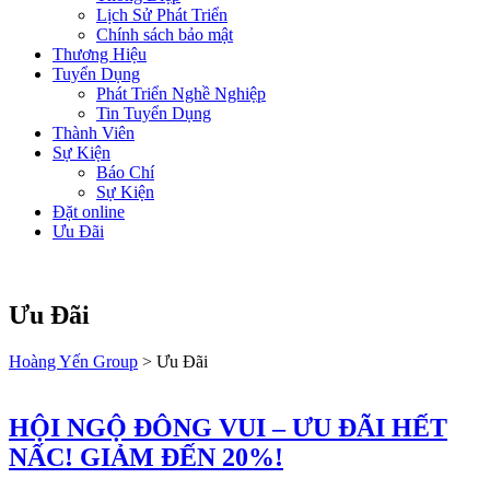
Lịch Sử Phát Triển
Chính sách bảo mật
Thương Hiệu
Tuyển Dụng
Phát Triển Nghề Nghiệp
Tin Tuyển Dụng
Thành Viên
Sự Kiện
Báo Chí
Sự Kiện
Đặt online
Ưu Đãi
Ưu Đãi
Hoàng Yến Group
>
Ưu Đãi
HỘI NGỘ ĐÔNG VUI – ƯU ĐÃI HẾT
NẤC! GIẢM ĐẾN 20%!