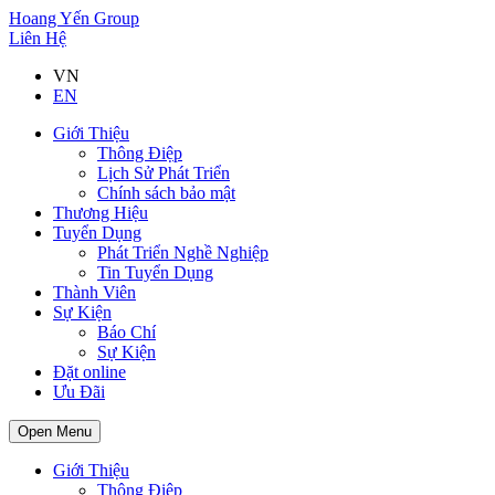
Hoang Yến Group
Liên Hệ
VN
EN
Giới Thiệu
Thông Điệp
Lịch Sử Phát Triển
Chính sách bảo mật
Thương Hiệu
Tuyển Dụng
Phát Triển Nghề Nghiệp
Tin Tuyển Dụng
Thành Viên
Sự Kiện
Báo Chí
Sự Kiện
Đặt online
Ưu Đãi
Open Menu
Giới Thiệu
Thông Điệp