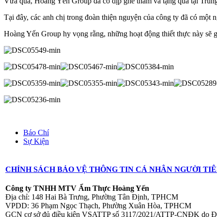
Vừa qua, Hoàng Yến Group đã có dịp ghé thăm và tặng quà tại Trung
Tại đây, các anh chị trong đoàn thiện nguyện của công ty đã có một n
Hoàng Yến Group hy vọng rằng, những hoạt động thiết thực này sẽ góp
Báo Chí
Sự Kiện
CHÍNH SÁCH BẢO VỆ THÔNG TIN CÁ NHÂN NGƯỜI TI
Công ty TNHH MTV Ẩm Thực
Hoàng Yến
Địa chỉ: 148 Hai Bà Trưng, Phường Tân Định, TPHCM
VPDD: 36 Phạm Ngọc Thạch, Phường Xuân Hòa, TPHCM
GCN cơ sở đủ điều kiện VSATTP số 3117/2021/ATTP-CNĐK do Đ