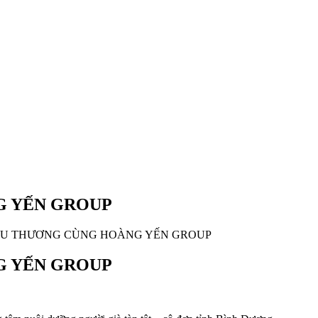
G YẾN GROUP
ÊU THƯƠNG CÙNG HOÀNG YẾN GROUP
G YẾN GROUP