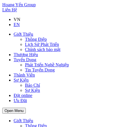
Hoang Yến Group
Liên Hệ
VN
EN
Giới Thiệu
Thông Điệp
Lịch Sử Phát Triển
Chính sách bảo mật
Thương Hiệu
Tuyển Dụng
Phát Triển Nghề Nghiệp
Tin Tuyển Dụng
Thành Viên
Sự Kiện
Báo Chí
Sự Kiện
Đặt online
Ưu Đãi
Open Menu
Giới Thiệu
Thông Điệp