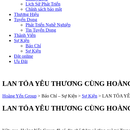
Lịch Sử Phát Triển
Chính sách bảo mật
Thương Hiệu
Tuyển Dụng
Phát Triển Nghề Nghiệp
Tin Tuyển Dụng
Thành Viên
Sự Kiện
Báo Chí
Sự Kiện
Đặt online
Ưu Đãi
LAN TỎA YÊU THƯƠNG CÙNG HOÀN
Hoàng Yến Group
>
Báo Chí – Sự Kiện
>
Sự Kiện
>
LAN TỎA Y
LAN TỎA YÊU THƯƠNG CÙNG HOÀN