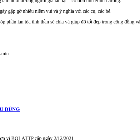
 tâm nuôi dưỡng người già tàn tật – cô đơn tỉnh Bình Dương.
gày gặp gỡ nhiều niềm vui và ý nghĩa với các cụ, các bé.
 phần lan tỏa tinh thần sẻ chia và giúp đỡ tốt đẹp trong cộng đồng và
ÊU DÙNG
ơn vị BQLATTP cấp ngày 2/12/2021